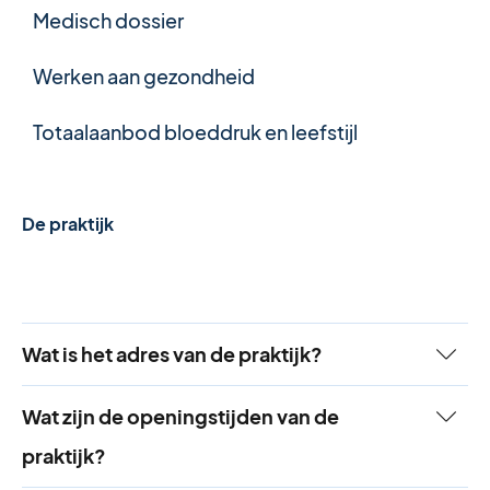
Medisch dossier
Werken aan gezondheid
Totaalaanbod bloeddruk en leefstijl
De praktijk
Wat is het adres van de praktijk?
Adres
Wat zijn de openingstijden van de
MCM Huisartsen
praktijk?
Kastanjelaan 3a