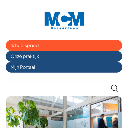
Ik heb spoed
Onze praktijk
Mijn Portaal
🔎